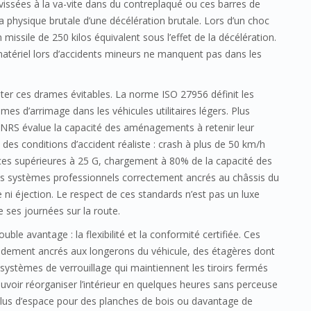
 vissées à la va-vite dans du contreplaqué ou ces barres de
la physique brutale d’une décélération brutale. Lors d’un choc
 missile de 250 kilos équivalent sous l’effet de la décélération.
matériel lors d’accidents mineurs ne manquent pas dans les
ter ces drames évitables. La norme ISO 27956 définit les
mes d’arrimage dans les véhicules utilitaires légers. Plus
’INRS évalue la capacité des aménagements à retenir leur
 des conditions d’accident réaliste : crash à plus de 50 km/h
ces supérieures à 25 G, chargement à 80% de la capacité des
les systèmes professionnels correctement ancrés au châssis du
 ni éjection. Le respect de ces standards n’est pas un luxe
 ses journées sur la route.
le avantage : la flexibilité et la conformité certifiée. Ces
lidement ancrés aux longerons du véhicule, des étagères dont
 systèmes de verrouillage qui maintiennent les tiroirs fermés
uvoir réorganiser l’intérieur en quelques heures sans perceuse
plus d’espace pour des planches de bois ou davantage de