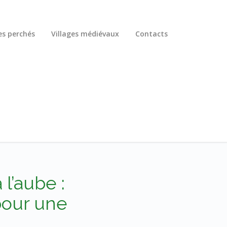
es perchés
Villages médiévaux
Contacts
l’aube :
pour une