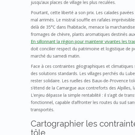
jusqu’aux places de village les plus reculées.
Pourtant, cette liberté a son prix. Les calades pavé
mal arrimés. Le mistral souffle en rafales imprévisibl
delà de 35°C dans l’habitacle, menace la marchandise 
fromages de chèvre, plants aromatiques destinés aux
En sillonnant la région pour maintenir vivantes les tra
doit concilier respect du patrimoine et logistique de po
marché du samedi matin.
Face à ces contraintes géographiques et climatiques 
des solutions standards. Les villages perchés du Lub
rester solidaire. Les ruelles des Baux-de-Provence to
s’étend de la Camargue aux contreforts des Alpilles, l
L’enjeu dépasse la simple rentabilité : il s’agit de tran
fonctionnel, capable d’affronter les routes du sud san
transportés.
Cartographier les contrain
tôle