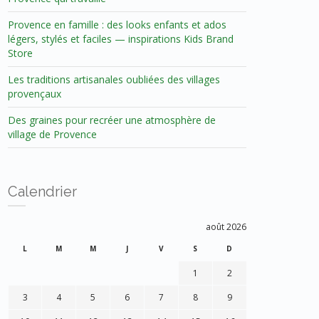
Provence en famille : des looks enfants et ados
légers, stylés et faciles — inspirations Kids Brand
Store
Les traditions artisanales oubliées des villages
provençaux
Des graines pour recréer une atmosphère de
village de Provence
Calendrier
août 2026
L
M
M
J
V
S
D
1
2
3
4
5
6
7
8
9