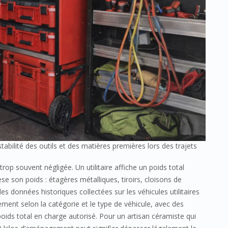
ilité des outils et des matières premières lors des trajets
trop souvent négligée. Un utilitaire affiche un poids total
 son poids : étagères métalliques, tiroirs, cloisons de
es données historiques collectées sur les véhicules utilitaires
ement selon la catégorie et le type de véhicule, avec des
 poids total en charge autorisé. Pour un artisan céramiste qui