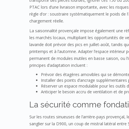
transporte des pièces lourdes, ignorer ces 150 ou 20
PTAC lors d’une livraison importante, avec les risques
règle d’or : soustraire systématiquement le poids d
chargement réelle.
La saisonnalité provençale impose également une réflex
les marchés locaux, multipliant les opportunités de v
lavande doit prévoir des pics en juillet-août, tandis 
printemps et à l’automne. Adapter l’espace intérieur 
permanent de modules inutiles en basse saison, ou l
principes d’adaptation incluent :
Prévoir des étagères amovibles qui se démonten
Installer des points d’ancrage supplémentaires
Réserver un espace modulable pour les outils d’
Anticiper le besoin accru de ventilation et de 
La sécurité comme fondatio
Sur les routes sinueuses de l’arrière-pays provençal, 
sanglier sur la D900, un coup de mistral latéral entre