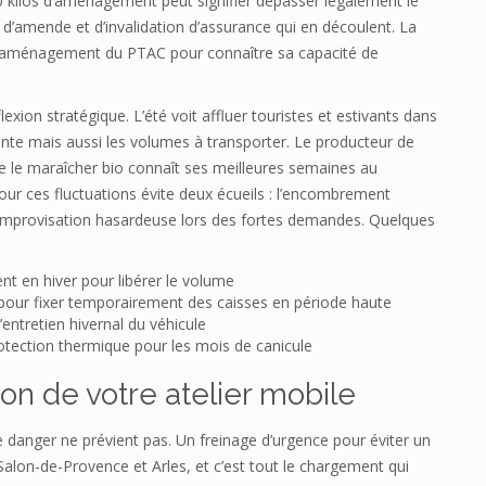
0 kilos d’aménagement peut signifier dépasser légalement le
 d’amende et d’invalidation d’assurance qui en découlent. La
e l’aménagement du PTAC pour connaître sa capacité de
ion stratégique. L’été voit affluer touristes et estivants dans
ente mais aussi les volumes à transporter. Le producteur de
que le maraîcher bio connaît ses meilleures semaines au
pour ces fluctuations évite deux écueils : l’encombrement
’improvisation hasardeuse lors des fortes demandes. Quelques
t en hiver pour libérer le volume
 pour fixer temporairement des caisses en période haute
entretien hivernal du véhicule
protection thermique pour les mois de canicule
n de votre atelier mobile
le danger ne prévient pas. Un freinage d’urgence pour éviter un
 Salon-de-Provence et Arles, et c’est tout le chargement qui